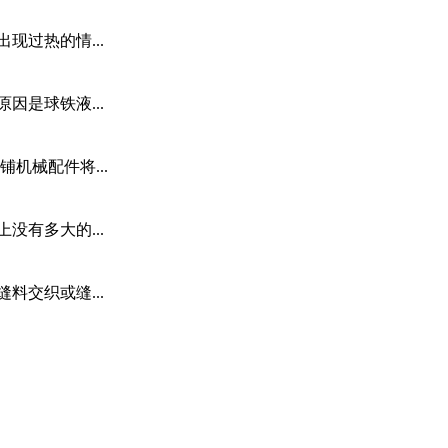
过热的情...
因是球铁液...
机械配件将...
有多大的...
交织或缝...