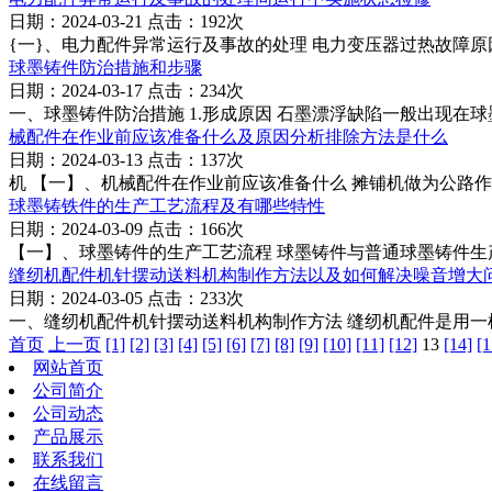
日期：2024-03-21 点击：192次
{一}、电力配件异常运行及事故的处理 电力变压器过热故障原
球墨铸件防治措施和步骤
日期：2024-03-17 点击：234次
一、球墨铸件防治措施 1.形成原因 石墨漂浮缺陷一般出现在
械配件在作业前应该准备什么及原因分析排除方法是什么
日期：2024-03-13 点击：137次
机 【一】、机械配件在作业前应该准备什么 摊铺机做为公路作
球墨铸铁件的生产工艺流程及有哪些特性
日期：2024-03-09 点击：166次
【一】、球墨铸件的生产工艺流程 球墨铸件与普通球墨铸件生
缝纫机配件机针摆动送料机构制作方法以及如何解决噪音增大
日期：2024-03-05 点击：233次
一、缝纫机配件机针摆动送料机构制作方法 缝纫机配件是用一
首页
上一页
[1]
[2]
[3]
[4]
[5]
[6]
[7]
[8]
[9]
[10]
[11]
[12]
13
[14]
[1
网站首页
公司简介
公司动态
产品展示
联系我们
在线留言