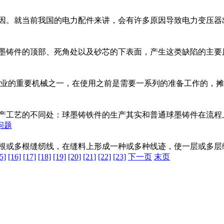
因。就当前我国的电力配件来讲，会有许多原因导致电力变压器出现
球墨铸件的顶部、死角处以及砂芯的下表面，产生这类缺陷的主要原
业的重要机械之一，在使用之前是需要一系列的准备工作的，摊铺
产工艺的不同处：球墨铸铁件的生产其实和普通球墨铸件在流程上没
问题
根或多根缝纫线，在缝料上形成一种或多种线迹，使一层或多层缝料
5]
[16]
[17]
[18]
[19]
[20]
[21]
[22]
[23]
下一页
末页